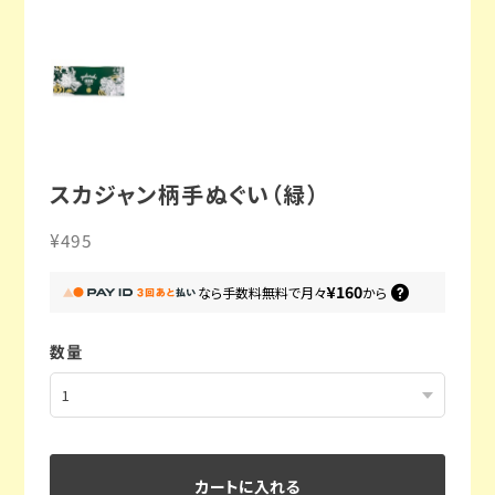
スカジャン柄手ぬぐい（緑）
¥495
¥160
なら
手数料無料で
月々
から
数量
カートに入れる