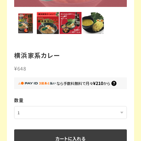
横浜家系カレー
¥648
¥210
なら
手数料無料で
月々
から
数量
カートに入れる