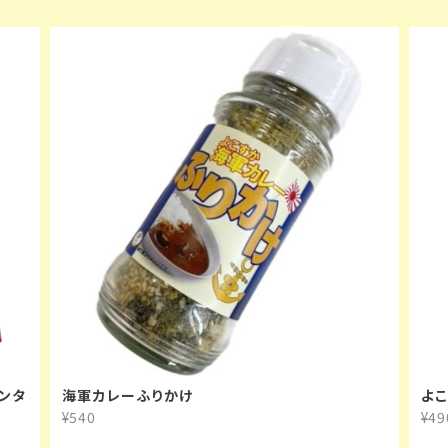
ンタ
海軍カレーふりかけ
よ
¥540
¥49